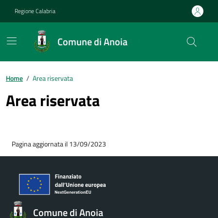
Vai ai contenuti
Vai al footer
Regione Calabria
Comune di Anoia
Home
/
Area riservata
Area riservata
Pagina aggiornata il 13/09/2023
Comune di Anoia