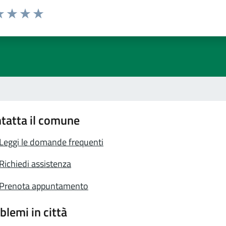
a 1 stelle su 5
luta 2 stelle su 5
Valuta 3 stelle su 5
Valuta 4 stelle su 5
Valuta 5 stelle su 5
tatta il comune
Leggi le domande frequenti
Richiedi assistenza
Prenota appuntamento
blemi in città