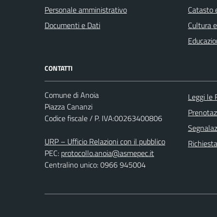
Personale amministrativo
Catasto e
Documenti e Dati
Cultura 
Educazio
CONTATTI
Comune di Anoia
Leggi le
Piazza Cananzi
Prenota
Codice fiscale / P. IVA:00263400806
Segnalazi
URP – Ufficio Relazioni con il pubblico
Richiest
PEC:
protocollo.anoia@asmepec.it
Centralino unico: 0966 945004