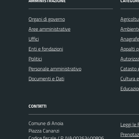
AMMINISTRAZIONE
CATEGORI
Organi di governo
Agricoltu
Aree amministrative
Ambient
Uffici
Anagrafe 
Enti e fondazioni
Appalti p
Politici
Autorizza
Personale amministrativo
Catasto e
Documenti e Dati
Cultura 
Educazio
CONTATTI
Comune di Anoia
Leggi le
Piazza Cananzi
Prenota
Codice fiscale / P. IVA:00263400806