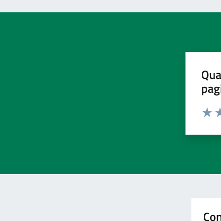
Qua
pag
Valut
Va
Con