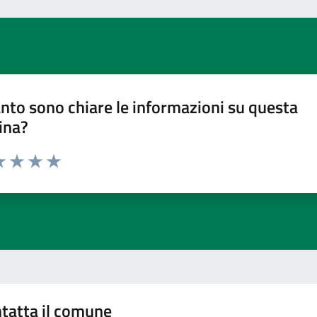
nto sono chiare le informazioni su questa
ina?
a 1 stelle su 5
luta 2 stelle su 5
Valuta 3 stelle su 5
Valuta 4 stelle su 5
Valuta 5 stelle su 5
tatta il comune