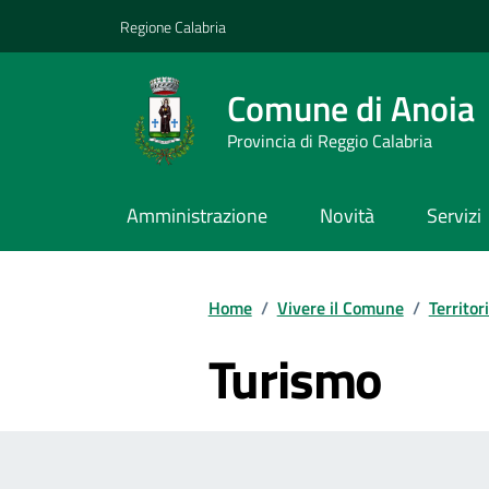
Vai ai contenuti
Vai al footer
Regione Calabria
Comune di Anoia
Provincia di Reggio Calabria
Amministrazione
Novità
Servizi
Home
/
Vivere il Comune
/
Territor
Turismo