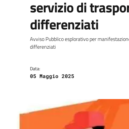
servizio di traspo
differenziati
Dettagli della notizi
Avviso Pubblico esplorativo per manifestazione d
differenziati
Data:
05 Maggio 2025