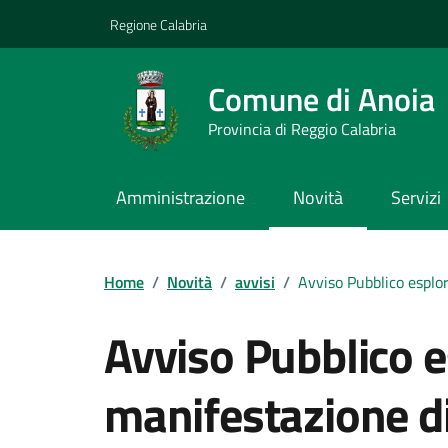
Vai ai contenuti
Vai al footer
Regione Calabria
Comune di Anoia
Provincia di Reggio Calabria
Amministrazione
Novità
Servizi
Home
/
Novità
/
avvisi
/
Avviso Pubblico esplora
Avviso Pubblico e
manifestazione di 