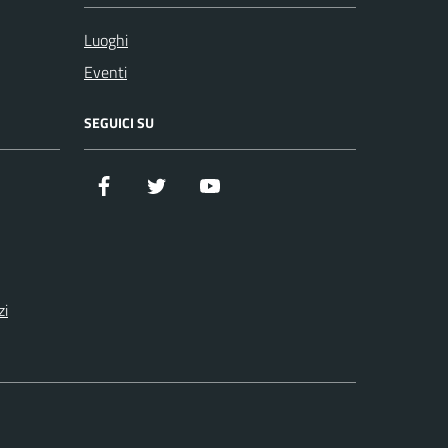
Luoghi
Eventi
SEGUICI SU
Facebook
Twitter
YouTube
zi