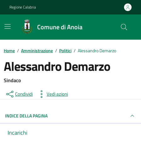
Vai ai contenuti
Vai al footer
Regione Calabria
Comune di Anoia
Home
/
Amministrazione
/
Politici
/
Alessandro Demarzo
Alessandro Demarzo
Sindaco
Condividi
Vedi azioni
INDICE DELLA PAGINA
Incarichi