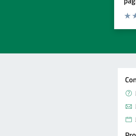
pag
Valut
Va
Con
Pro