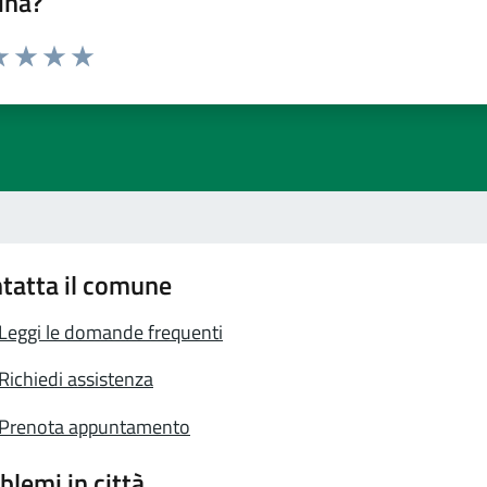
ina?
a 1 stelle su 5
luta 2 stelle su 5
Valuta 3 stelle su 5
Valuta 4 stelle su 5
Valuta 5 stelle su 5
tatta il comune
Leggi le domande frequenti
Richiedi assistenza
Prenota appuntamento
blemi in città