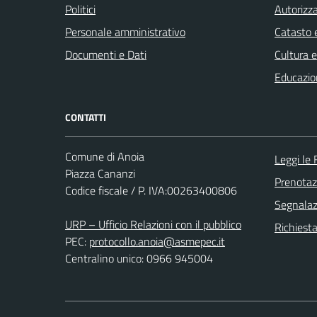
Politici
Autorizza
Personale amministrativo
Catasto e
Documenti e Dati
Cultura 
Educazio
CONTATTI
Comune di Anoia
Leggi le
Piazza Cananzi
Prenota
Codice fiscale / P. IVA:00263400806
Segnalazi
URP – Ufficio Relazioni con il pubblico
Richiest
PEC:
protocollo.anoia@asmepec.it
Centralino unico: 0966 945004