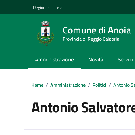
Vai ai contenuti
Vai al footer
Regione Calabria
Comune di Anoia
Provincia di Reggio Calabria
Amministrazione
Novità
Servizi
Home
/
Amministrazione
/
Politici
/
Antonio S
Antonio Salvator