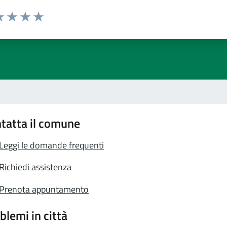
a 1 stelle su 5
luta 2 stelle su 5
Valuta 3 stelle su 5
Valuta 4 stelle su 5
Valuta 5 stelle su 5
tatta il comune
Leggi le domande frequenti
Richiedi assistenza
Prenota appuntamento
blemi in città