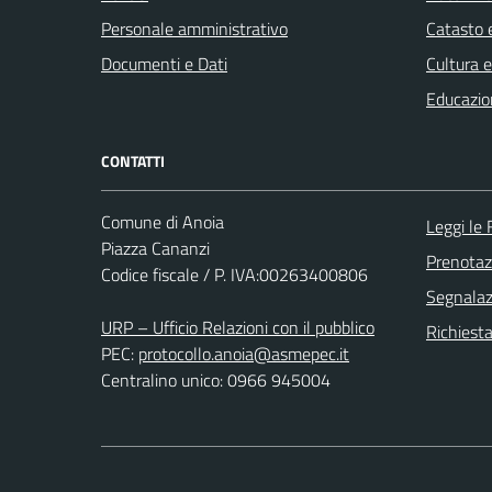
Personale amministrativo
Catasto e
Documenti e Dati
Cultura 
Educazio
CONTATTI
Comune di Anoia
Leggi le
Piazza Cananzi
Prenota
Codice fiscale / P. IVA:00263400806
Segnalazi
URP – Ufficio Relazioni con il pubblico
Richiest
PEC:
protocollo.anoia@asmepec.it
Centralino unico: 0966 945004