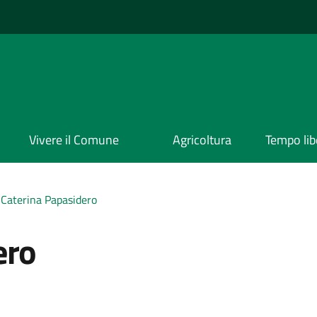
Vivere il Comune
Agricoltura
Tempo lib
Caterina Papasidero
ero