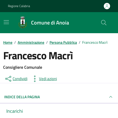
Vai ai contenuti
Vai al footer
Regione Calabria
Comune di Anoia
Home
/
Amministrazione
/
Persona Pubblica
/
Francesco Macrì
Francesco Macrì
Consigliere Comunale
Condividi
Vedi azioni
INDICE DELLA PAGINA
Incarichi