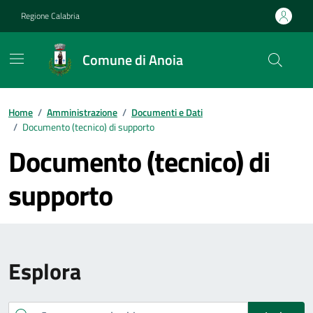
Vai ai contenuti
Vai al footer
Regione Calabria
Comune di Anoia
Home
/
Amministrazione
/
Documenti e Dati
/
Documento (tecnico) di supporto
Documento (tecnico) di
supporto
Esplora